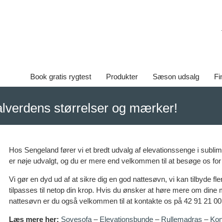
Book gratis rygtest
Produkter
Sæson udsalg
Fi
alverdens størrelser og mærker!
Hos Sengeland fører vi et bredt udvalg af elevationssenge i sublim
er nøje udvalgt, og du er mere end velkommen til at besøge os for 
Vi gør en dyd ud af at sikre dig en god nattesøvn, vi kan tilbyde fl
tilpasses til netop din krop. Hvis du ønsker at høre mere om dine m
nattesøvn er du også velkommen til at kontakte os på 42 91 21 00
Læs mere her:
Sovesofa
–
Elevationsbunde
–
Rullemadras
–
Kon