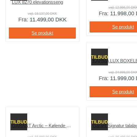
LUX 8270 elevationsseng
vejl.
12.996,00
DK
Fra:
11.998,00
vejl.
19.137,00
DKK
Fra:
11.499,00
DKK
Se produkt
Se produkt
TILBUD
vejl.
24.999,00
DK
Fra:
11.999,00
Se produkt
TILBUD
TILBUD
GARANT Arctic – Kølende Elevationsseng