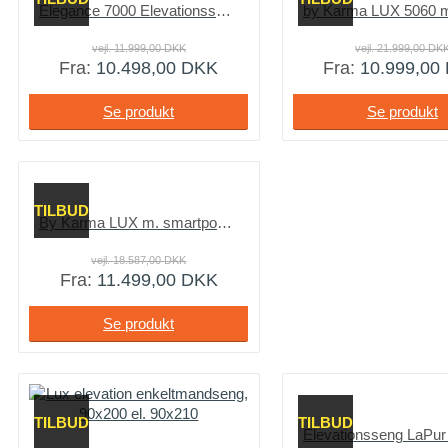
Elegance 7000 Elevationsseng med madras
vejl.
11.999,00
DKK
vejl.
21.999,00
DK
Fra:
10.498,00
DKK
Fra:
10.999,00
Se produkt
Se produkt
TILBUD
By Karma LUX m. smartpocket fjedre
vejl.
18.587,00
DKK
Fra:
11.499,00
DKK
Se produkt
TILBUD
TILBUD