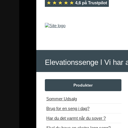
4,6 på Trustpilot
Elevationssenge ǀ Vi har 
Produkter
Sommer Udsalg
Brug for en seng i dag?
Har du det varmt når du sover ?
Skal du have en ekstra lang seng?