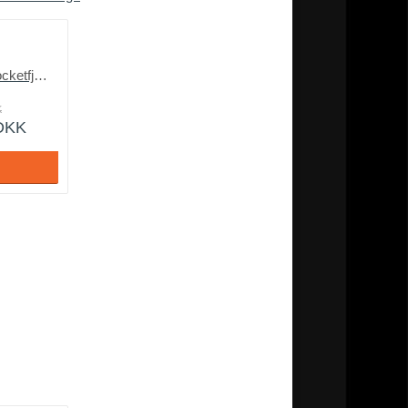
Karma elevation m. pocketfjedre – elevationssenge på tilbud
K
DKK