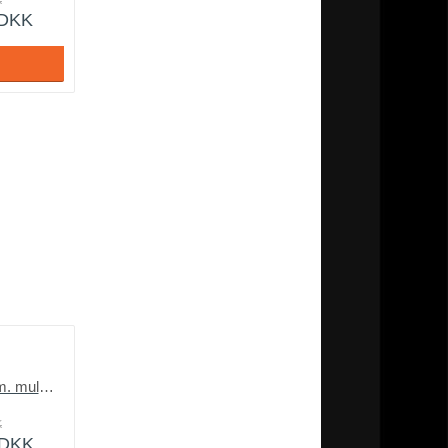
K
DKK
By Karma LUX 5260 m. multipocket fjedre
K
DKK