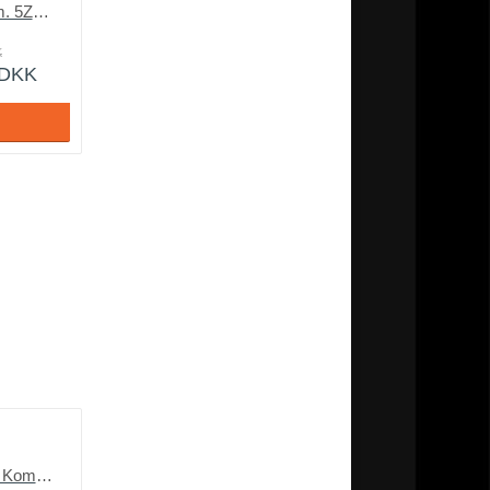
by Karma LUX 5060 m. 5ZP-pocketfjedre
K
DKK
Elevationsseng LaPur Komplet 15