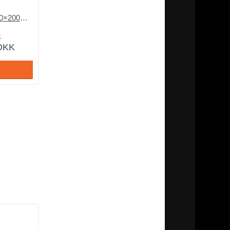
3D Elevationsseng 180×200 eller 90×200
K
DKK