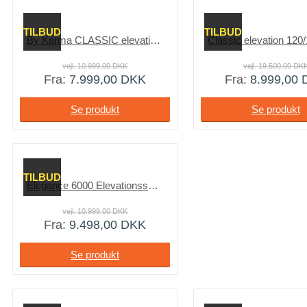
TILBUD
TILBUD
By Karma CLASSIC elevation m. multipocket fjedre
Classic elevation 120
vejl.
10.999,00
DKK
vejl.
19.500,00
DK
Fra:
7.999,00
DKK
Fra:
8.999,00
Se produkt
Se produkt
TILBUD
Elegance 6000 Elevationsseng med madras
vejl.
10.999,00
DKK
Fra:
9.498,00
DKK
Se produkt