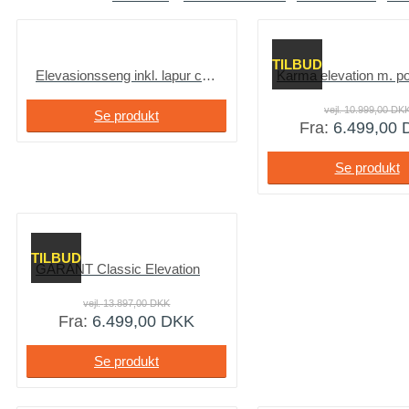
TILBUD
Elevasionsseng inkl. lapur comfort 20 madras
vejl.
10.999,00
DK
Se produkt
Fra:
6.499,00
Se produkt
TILBUD
GARANT Classic Elevation
vejl.
13.897,00
DKK
Fra:
6.499,00
DKK
Se produkt