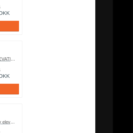
K
DKK
KARMA LUX BOXELEVATION 90×200/210
K
DKK
Garant Signatur talalay elevationsseng -Inspireret af naturen