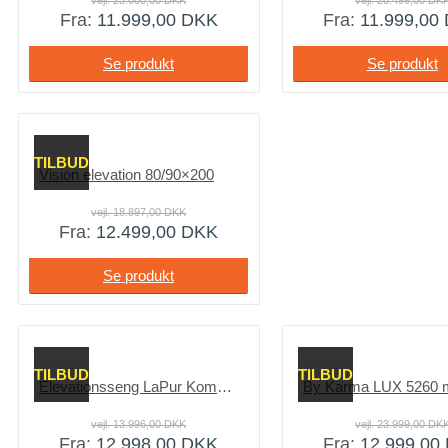
vejl.
23.000,00
DKK
vejl.
20.499,00
DK
Fra:
11.999,00
DKK
Fra:
11.999,00
Se produkt
Se produkt
TILBUD
Vision elevation 80/90×200
vejl.
18.897,00
DKK
Fra:
12.499,00
DKK
Se produkt
TILBUD
TILBUD
Elevationsseng LaPur Komplet 20
vejl.
13.996,00
DKK
vejl.
23.999,00
DK
Fra:
12.998,00
DKK
Fra:
12.999,00