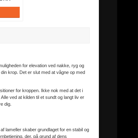
muligheden for elevation ved nakke, ryg og
op din krop. Det er slut med at vågne op med
itioner for kroppen. Ikke nok med at det i
lle ved at kilden til et sundt og langt liv er
e dig.
 af lameller skaber grundlaget for en stabil og
rnbetjening, der, på grund af dens